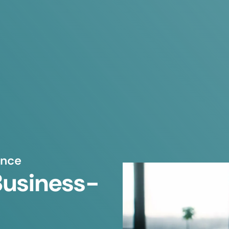
ance
Business-