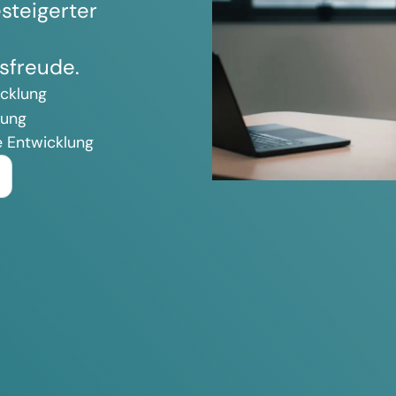
steigerter
sfreude.
icklung
tung
e Entwicklung